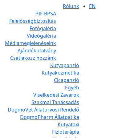
Rólunk
EN
PIF-BPSA
Felelősségbiztosítás
Fotógaléria
Videógaléria
Médiamegjelenéseink
Ajándékutalvány
Csatlakozz hozzánk
Kutyapanzió
Kutyakozmetika
Cicapanzió
Egyéb
Viselkedési Zavarok
Szakmai Tanácsadás
DogmoVet Állatorvosi Rendelő
DogmoPharm Állatpatika
Kutyataxi
Fizioterápia