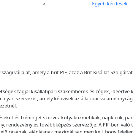
Egyéb kérdések
ági vállalat, amely a brit PIF, azaz a Brit Kisállat Szolgá
etségek tagjai kisállatipari szakemberek és cégek, ideértve
 olyan szervezet, amely képviseli az állatipar valamennyi á
ezetnél.
seket és tréninget szervez kutyakozmetikák, napközik, pan
y, rendezvény és továbbképzés szervezője. A PIF-ben val
lőírásának, ajánlásnak maximálisan meg kell, hogy feleljen