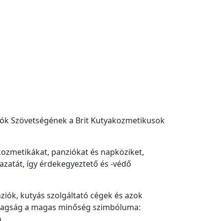
ltatók Szövetségének a Brit Kutyakozmetikusok
 kozmetikákat, panziókat és napköziket,
gazatát, így érdekegyeztető és -védő
ziók, kutyás szolgáltató cégek és azok
ó tagság a magas minőség szimbóluma:
.