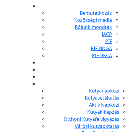
Bemutatkozás
Közösségi média
Rólunk mondták
IACP
PIF
PIF-BDGA
PIF-BKCA
Kutyanapközi
Kutyasétáltatás
Aktív Napközi
Kutyakiképzés
Otthoni Kutyafelvigyázás
Városi kutyaoktatás