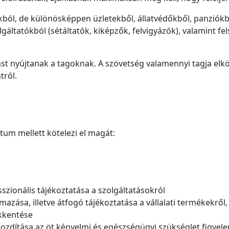
okból, de különösképpen üzletekből, állatvédőkből, panziókb
gáltatókból (sétáltatók, kiképzők, felvigyázók), valamint f
st nyújtanak a tagoknak. A szövetség valamennyi tagja elk
tról.
útum mellett kötelezi el magát:
szionális tájékoztatása a szolgáltatásokról
zása, illetve átfogó tájékoztatása a vállalati termékekről, 
ökkentése
ozdítása az öt kényelmi és egészségügyi szükséglet figyelem