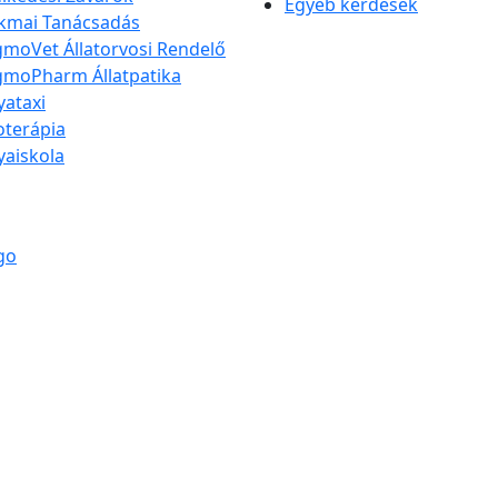
Egyéb kérdések
kmai Tanácsadás
moVet Állatorvosi Rendelő
moPharm Állatpatika
yataxi
ioterápia
yaiskola