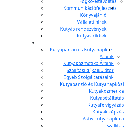
Fogkő-eltávolítás
Kommunikációfejlesztés
Könyvajánló
Vállalati hírek
Kutyás rendezvények
Kutyás cikkek
Kutyapanzió és Kutyanapközi
Áraink
Kutyakozmetika Áraink
Szállítási díjkalkulátor
Egyéb Szolgáltatásaink
Kutyapanzió és Kutyanapközi
Kutyakozmetika
Kutyasétáltatás
Kutyafelvigyázás
Kutyakiképzés
Aktív kutyanapközi
Szállítás