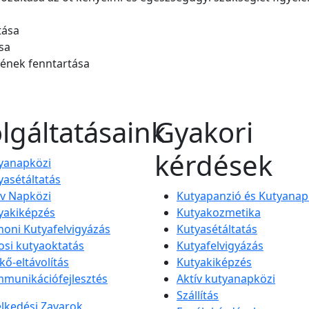
tása
sa
evének fenntartása
lgáltatásaink
Gyakori
kérdések
yanapközi
yasétáltatás
ív Napközi
Kutyapanzió és Kutyanap
yakiképzés
Kutyakozmetika
honi Kutyafelvigyázás
Kutyasétáltatás
osi kutyaoktatás
Kutyafelvigyázás
kő-eltávolítás
Kutyakiképzés
munikációfejlesztés
Aktív kutyanapközi
Szállítás
elkedési Zavarok