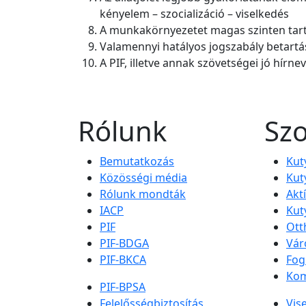
kényelem – szocializáció – viselkedés
A munkakörnyezetet magas szinten tar
Valamennyi hatályos jogszabály betartá
A PIF, illetve annak szövetségei jó hírn
Rólunk
Szo
Bemutatkozás
Kut
Közösségi média
Kut
Rólunk mondták
Akt
IACP
Kut
PIF
Ott
PIF-BDGA
Vár
PIF-BKCA
Fog
Kom
PIF-BPSA
Felelősségbiztosítás
Vis