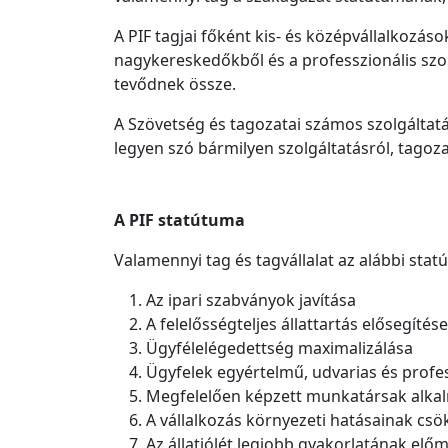
A PIF tagjai főként kis- és középvállalkozás
nagykereskedőkből és a professzionális szol
tevődnek össze.
A Szövetség és tagozatai számos szolgáltatá
legyen szó bármilyen szolgáltatásról, tagoza
A PIF statútuma
Valamennyi tag és tagvállalat az alábbi stat
Az ipari szabványok javítása
A felelősségteljes állattartás elősegítése
Ügyfélelégedettség maximalizálása
Ügyfelek egyértelmű, udvarias és profes
Megfelelően képzett munkatársak alkalma
A vállalkozás környezeti hatásainak cs
Az állatjólét legjobb gyakorlatának előm