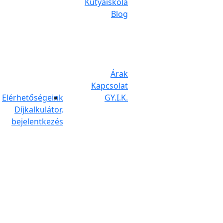
Kutyaiskola
Blog
Árak
Kapcsolat
Elérhetőségeink
GY.I.K.
Díjkalkulátor,
bejelentkezés