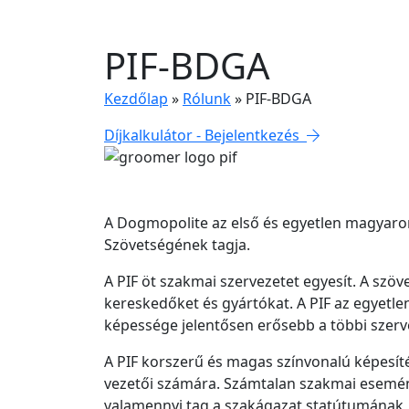
PIF-BDGA
Kezdőlap
»
Rólunk
»
PIF-BDGA
Díjkalkulátor - Bejelentkezés
A Dogmopolite az első és egyetlen magyarorsz
Szövetségének tagja.
A PIF öt szakmai szervezetet egyesít. A szöv
kereskedőket és gyártókat. A PIF az egyetlen
képessége jelentősen erősebb a többi szerv
A PIF korszerű és magas színvonalú képesíté
vezetői számára. Számtalan szakmai esemén
valamennyi tag a szakágazat statútumának, e