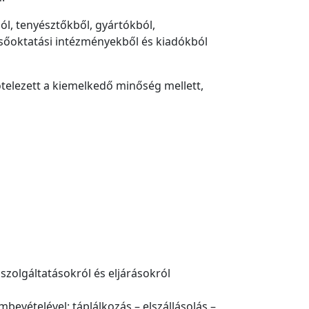
ól, tenyésztőkből, gyártókból,
elsőoktatási intézményekből és kiadókból
ötelezett a kiemelkedő minőség mellett,
szolgáltatásokról és eljárásokról
bevételével: táplálkozás – elszállásolás –