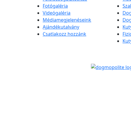
Fotógaléria
Sza
Videógaléria
Dog
Médiamegjelenéseink
Dog
Ajándékutalvány
Kut
Csatlakozz hozzánk
Fiz
Kut