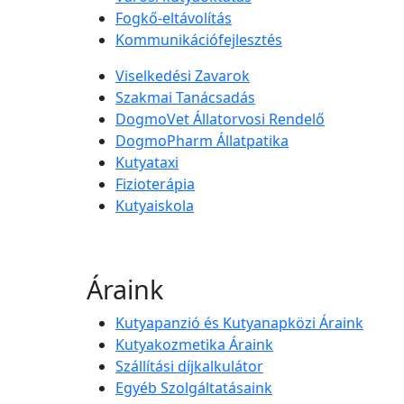
Fogkő-eltávolítás
Kommunikációfejlesztés
Viselkedési Zavarok
Szakmai Tanácsadás
DogmoVet Állatorvosi Rendelő
DogmoPharm Állatpatika
Kutyataxi
Fizioterápia
Kutyaiskola
Áraink
Kutyapanzió és Kutyanapközi Áraink
Kutyakozmetika Áraink
Szállítási díjkalkulátor
Egyéb Szolgáltatásaink