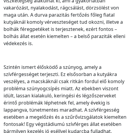
viszketegség alakulhat ki, ami a gyakorlatban
vakarózást, nyalakodást, rágcsálást, dörzsölést von
maga után. A durva parazitás fertőzés főleg fiatal
kutyáknál komoly vérveszteséget tud okozni, illetve a
bolhák féregpetéket is terjesztenek, ezért fontos –
bolhás állat esetén kiemelten – a belső paraziták elleni
védekezés is.
Szintén ismert élősködő a szúnyog, amely a
szívférgességet terjeszti. Ez elsősorban a kutyákra
veszélyes, a macskáknál csak ritkán fordul elő komoly
probléma szúnyogcsípés miatt. Az ebekben viszont
idült, lassan kialakuló, keringési és légzőszerveket
érintő problémák léphetnek fel, amely évekig is
lappangva, tünetmentes maradhat. A szívférgesség
esetében a megelőzés és a szűrővizsgálatok kiemelten
fontosak! Egy végstádiumú szívférges állat esetében
bármilyen kezelés jó eséllyel kudarcba fulladhat,