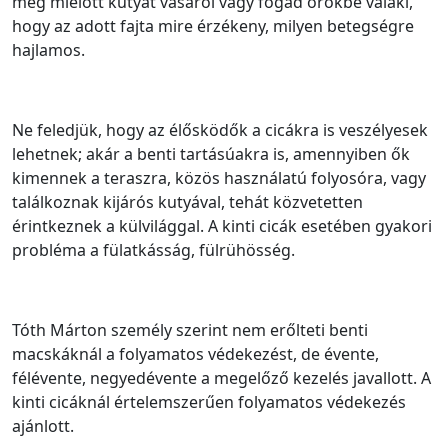
még mielőtt kutyát vásárol vagy fogad örökbe valaki,
hogy az adott fajta mire érzékeny, milyen betegségre
hajlamos.
Ne feledjük, hogy az élősködők a cicákra is veszélyesek
lehetnek; akár a benti tartásúakra is, amennyiben ők
kimennek a teraszra, közös használatú folyosóra, vagy
találkoznak kijárós kutyával, tehát közvetetten
érintkeznek a külvilággal. A kinti cicák esetében gyakori
probléma a fülatkásság, fülrühösség.
Tóth Márton személy szerint nem erőlteti benti
macskáknál a folyamatos védekezést, de évente,
félévente, negyedévente a megelőző kezelés javallott. A
kinti cicáknál értelemszerűen folyamatos védekezés
ajánlott.