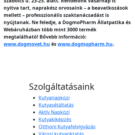
Szabolcs u. 23-25. alatt. Rendelőnk vasárnap is
nyitva tart, naprakész orvosaink – a beavatkozások
mellett – professzionális szaktanácsadást is
nyújtanak. Ne feledje, a DogmoPharm Állatpatika és
Webáruházban több mint 3000 termék
megtalálható! Bővebb információ:
www.dogmovet.hu
és
www.dogmopharm.hu
.
Szolgáltatásaink
Kutyanapközi
Kutyasétáltatás
Aktív Napközi
Kutyakiképzés
Otthoni Kutyafelvigyázás
Városi kutyaoktatás