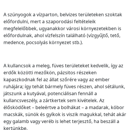
A szúnyogok a vízparton, belvizes területeken szoktak
előfordulni, mert a szaporodási feltételeik
megfelelőbbek, ugyanakkor városi környezetekben is
előfordulnak, ahol vízfelszín található (vízgyűjtő, tető,
medence, pocsolyás környezet stb.).
A kullancsok a meleg, füves területeket kedvelik, így az
erdők közötti mezőkön, pázsitos részeken
kapaszkodnak fel az állat szőrére vagy az ember
ruhájára; így tehát bármely füves részen, ahol sétálunk,
játszunk a kutyával, potenciálisan fennáll a
kullancsveszély, a zártkertek sem kivételek. Az
élősködőket – beleértve a bolhákat – a madarak, kóbor
macskák, sünök és gyíkok is viszik magukkal, tehát akár
egy galamb vagy veréb is lehet terjesztő, ha beszáll a
kertünkbe.