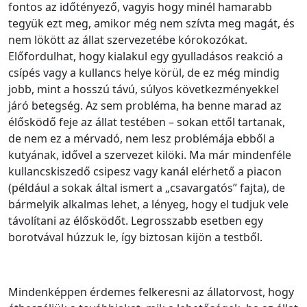
fontos az időtényező, vagyis hogy minél hamarabb
tegyük ezt meg, amikor még nem szívta meg magát, és
nem lökött az állat szervezetébe kórokozókat.
Előfordulhat, hogy kialakul egy gyulladásos reakció a
csípés vagy a kullancs helye körül, de ez még mindig
jobb, mint a hosszú távú, súlyos következményekkel
járó betegség. Az sem probléma, ha benne marad az
élősködő feje az állat testében – sokan ettől tartanak,
de nem ez a mérvadó, nem lesz problémája ebből a
kutyának, idővel a szervezet kilöki. Ma már mindenféle
kullancskiszedő csipesz vagy kanál elérhető a piacon
(például a sokak által ismert a „csavargatós” fajta), de
bármelyik alkalmas lehet, a lényeg, hogy el tudjuk vele
távolítani az élősködőt. Legrosszabb esetben egy
borotvával húzzuk le, így biztosan kijön a testből.
Mindenképpen érdemes felkeresni az állatorvost, hogy