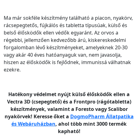
Ma már sokféle készítmény található a piacon, nyakörv,
rácsepegtetős, fújkálós és tabletta típusúak, külső és
belső élősködők ellen védők egyaránt. Az orvos a
régebbi, jellemzően kedvezőbb árú, kiskereskedelmi
forgalomban lévő készítményeket, amelyeknek 20-30
vagy akár 40 éves hatóanyaguk van, nem javasolja,
hiszen az élősködők is fejlődnek, immunissá válhatnak
ezekre.
Hatékony védelmet nyújt külső élősködők ellen a
Vectra 3D (csepegtető) és a Frontpro (rágótabletta)
készítmények, valamint a Foresto vagy Scalibor
nyakörvek! Keresse őket a
DogmoPharm Állatpatika
és Webáruházban
, ahol több mint 3000 termék
kapható!