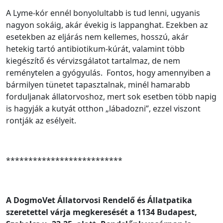
A Lyme-kór ennél bonyolultabb is tud lenni, ugyanis
nagyon sokáig, akár évekig is lappanghat. Ezekben az
esetekben az eljárás nem kellemes, hosszú, akár
hetekig tartó antibiotikum-kúrát, valamint több
kiegészítő és vérvizsgálatot tartalmaz, de nem
reménytelen a gyógyulás. Fontos, hogy amennyiben a
bármilyen tünetet tapasztalnak, minél hamarabb
forduljanak állatorvoshoz, mert sok esetben több napig
is hagyják a kutyát otthon „lábadozni”, ezzel viszont
rontják az esélyeit.
**************************
A DogmoVet Állatorvosi Rendelő és Állatpatika
szeretettel várja megkeresését a 1134 Budapest,